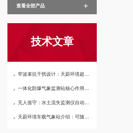
查看全部产品
技术文章
窄波束抗干扰设计：天蔚环境超声波雪深监测站规避风雪杂物反射确保信号纯净
​一体化防爆气象监测站核心作用：为化工、矿区等易燃易爆场所提供气象数据
无人值守：水土流失监测仪自动测量径流量、含沙量及径流总量，无需人工干预
天蔚环境车载气象站介绍：可随车移动，在行驶过程中持续采集沿途气象信息