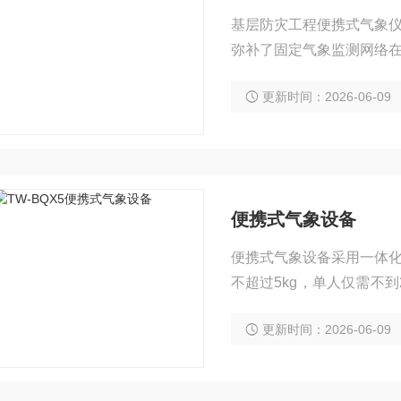
基层防灾工程便携式气象
弥补了固定气象监测网络
采用一体化设计可同步实
更新时间：2026-06-09
数。型号还可扩展监测海
层复杂地形打造，通常配
便携式气象设备
便携式气象设备采用一体
不超过5kg，单人仅需不
为12000mAh)，单次
更新时间：2026-06-09
航焦虑。 摒弃了传统的
现了“零磨损”，解决了高