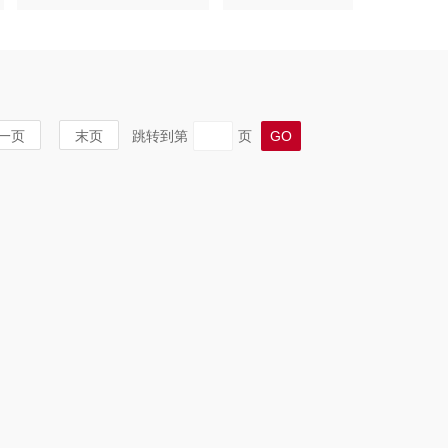
一页
末页
跳转到第
页