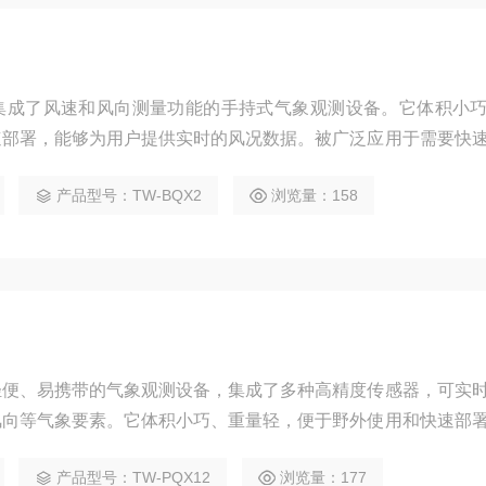
集成了风速和风向测量功能的手持式气象观测设备。它体积小
速部署，能够为用户提供实时的风况数据。被广泛应用于需要快
与环保应急气象观测、移动气象监测、环境评估。农林牧渔农田
产品型号：TW-BQX2
浏览量：158
大棚通风管理。交通与工业铁路、港口、机场、索道、建筑工地
海洋科考、地理勘探、户外探险、航海运
轻便、易携带的气象观测设备，集成了多种高精度传感器，可实
风向等气象要素。它体积小巧、重量轻，便于野外使用和快速部
实时传输至智能设备或云端进行分析处理。该仪器广泛应用于
产品型号：TW-PQX12
浏览量：177
域，为户外作业、科学研究、农业生产等提供关键气象数据支持