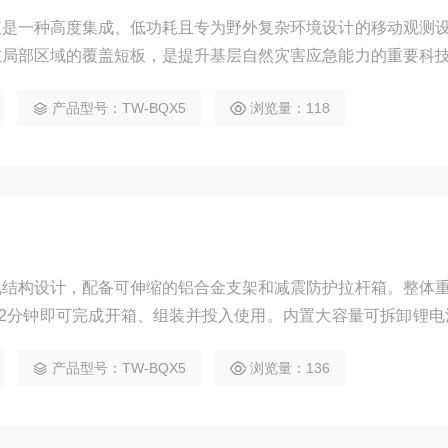
仪是一种高度集成、低功耗且专为野外复杂环境设计的移动观测
在局部区域的覆盖短板，是提升基层自然灾害应急能力的重要科
时监测风速、风向、空气温度、湿度、大气压力、降水量等关
产品型号：TW-BQX5
浏览量：118
拔、二氧化碳浓度等指标，并能捕捉影响局部微气候的细微变化
备减震防护拉杆箱和可伸缩铝合金支架
化结构设计，配备可伸缩的铝合金支架和减震防护拉杆箱。整体
到2分钟即可完成开箱、组装并投入使用。内置大容量可拆卸锂电
充电可支持设备连续工作32至50小时以上，解决野外无市电环境下
产品型号：TW-BQX5
浏览量：136
机械式风杯，普遍采用顶盖隐藏式超声波探头。这种无移动部件
粉尘、雨雪堆积或