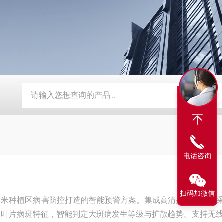
流速仪
TW-WSD3数字式温湿度记录仪
TW-WSD1温湿度记
电话咨询
扫码加微信
米种植区病害防控打造的智能预警方案。集成高清拍摄、图像采
间叶片病斑特征，智能判定大斑病发生等级与扩散趋势。支持无