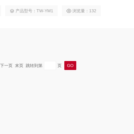
即可掌握病情动态，达到防治阈值自动推送预警。整机防水耐候
产品型号：TW-YM1
浏览量：132
捷，适用于大田玉米区、农技推广站等场景，助力早发现早防治
损失。
一页 下一页 末页 跳转到第
页