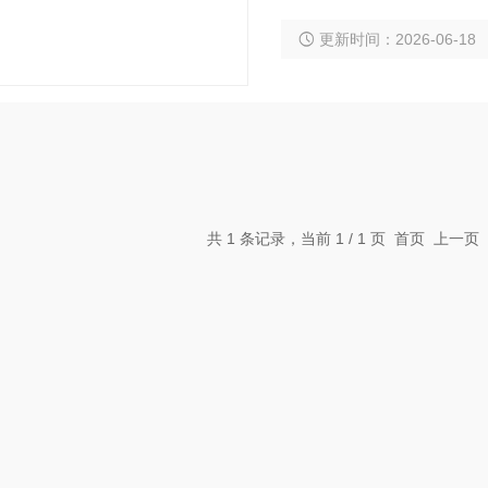
云，农技人员与农户远程
更新时间：2026-06-18
阳能供电免布线，安装便
低大斑病蔓延造成的减产
共 1 条记录，当前 1 / 1 页 首页 上