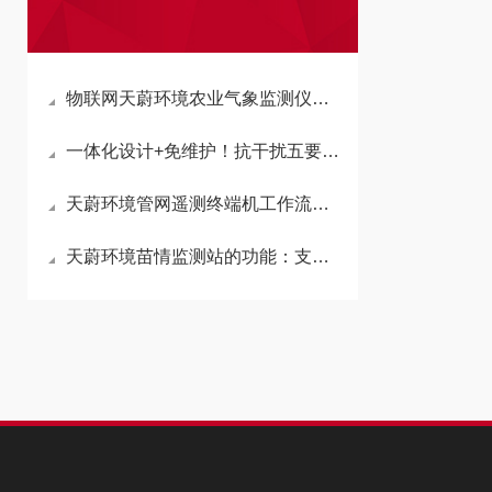
物联网天蔚环境农业气象监测仪—实现灌溉、植保、施肥数字化科学管控
一体化设计+免维护！抗干扰五要素微型农业气象仪无惧野外复杂恶劣工况
天蔚环境管网遥测终端机工作流程—实现关键参数不间断采集、存储与上报
天蔚环境苗情监测站的功能：支持定时任务，一键守望，一键巡航功能