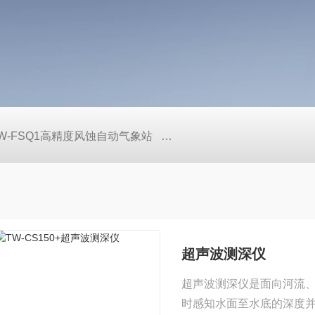
W-FSQ1高精度风蚀自动气象站
TW-LS6+手持式声学多普勒
超声波测深仪
超声波测深仪是面向河流
时感知水面至水底的深度