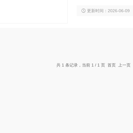
物干扰，安装简便，支持
更新时间：2026-06-09
平台，为水文监测、库容
共 1 条记录，当前 1 / 1 页 首页 上