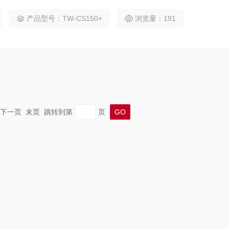
太阳能供电与无线远程通信，全天候无人值守自动运行，数据实
产品型号：TW-CS150+
浏览量：191
评估及防汛调度提供精准可靠的水深数据支撑。
一页 下一页 末页 跳转到第
页