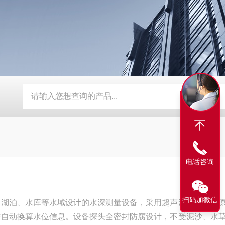
流速仪
TW-WSD3数字式温湿度记录仪
TW-WSD1温湿度记
电话咨询
扫码加微信
、湖泊、水库等水域设计的水深测量设备，采用超声波脉冲回波
并自动换算水位信息。设备探头全密封防腐设计，不受泥沙、水