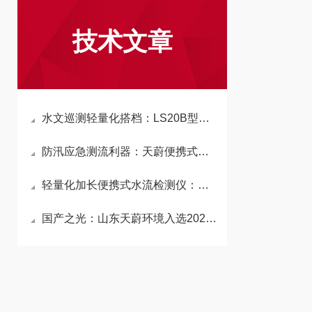
技术文章
水文巡测轻量化搭档：LS20B型旋桨式流速仪单人徒步携带完成偏远河段测流
防汛应急测流利器：天蔚便携式流速流量仪，暴雨浅滩环境下稳定输出精准数据
轻量化加长便携式水流检测仪：为灌区调度、防汛抢测提供可靠流量数据
国产之光：山东天蔚环境入选2026年度手持式电波流速仪品牌畅销榜前三