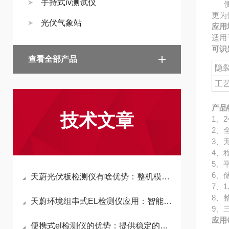
手持式iv测试仪
便携
更为
光伏气象站
应用
适用
可识
查看全部产品
隐
工
产品
技术文章
1、
2、
3、
4、
5、
6、
天蔚光伏板检测仪有啥优势：整机模块低至5kg、可背包轻便携带为核心优势
7、
8、
天蔚环境组串式EL检测仪应用：智能缺陷识别算法，精准区分各类组件隐性故障
9、
应用
便携式el检测仪的优势：提供稳定的电流输出，兼容高低电流切换