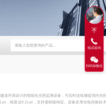
流速仪
TW-WSD3数字式温湿度记录仪
TW-WSD1温湿度记
电话咨询
扫码加微信
为隧道环境设计的智能化光照监测设备，可实时连续捕捉洞内光
00Lux，精度达0.1Lux，支持毫秒级响应。设备采用光电转换技