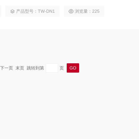
防护等级，适应隧道内粉尘、潮湿及电磁干扰环境。其核心应用包
产品型号：TW-DN1
浏览量：225
别照度骤降触发应急照明、结合车流量优化节能策略，广泛用于
一页 下一页 末页 跳转到第
页