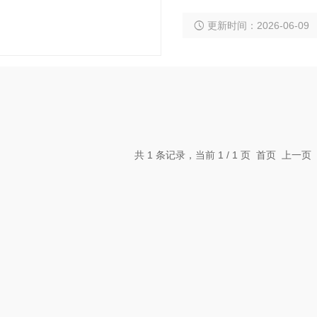
抗干扰设计和IP65以上
更新时间：2026-06-09
明系统实现按需调光、识
路及地铁隧道。
共 1 条记录，当前 1 / 1 页 首页 上