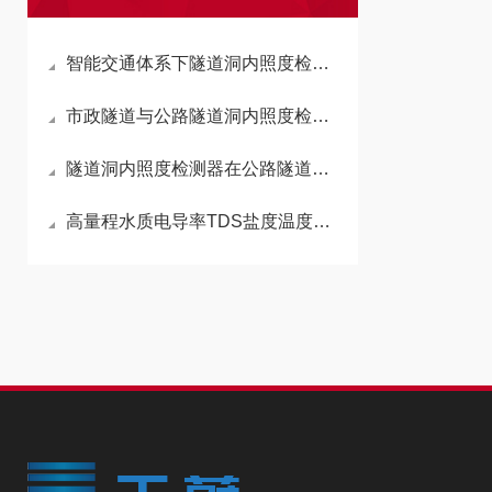
智能交通体系下隧道洞内照度检测器功能作用与运维管理要点
市政隧道与公路隧道洞内照度检测器应用场景及实际作用解析
隧道洞内照度检测器在公路隧道通行安全管控中的实际应用价值
​高量程水质电导率TDS盐度温度传感器：搭载内部信号隔离技术，抗干扰性强