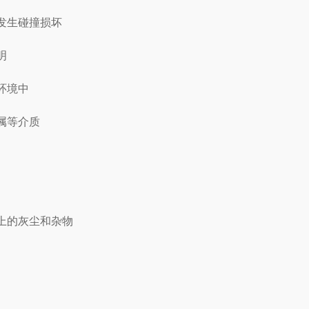
发生碰撞损坏
明
环境中
属等介质
上的灰尘和杂物