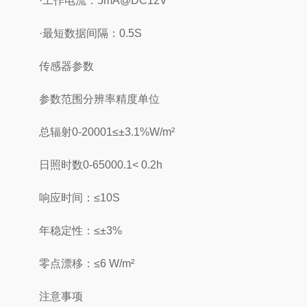
·工作电流：5mA@DC12V
·最短数据间隔：0.5S
传感器参数
参数范围分辨率精度单位
总辐射0-20001≤±3.1%W/m²
日照时数0-65000.1< 0.2h
响应时间：≤10S
年稳定性：≤±3%
零点漂移：≤6 W/m²
注意事项