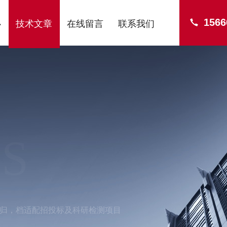
1566
心
技术文章
在线留言
联系我们
S
归，档适配招投标及科研检测项目