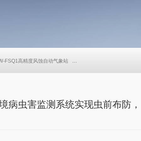
W-FSQ1高精度风蚀自动气象站
TW-LS6+手持式声学多普勒
境病虫害监测系统实现虫前布防，