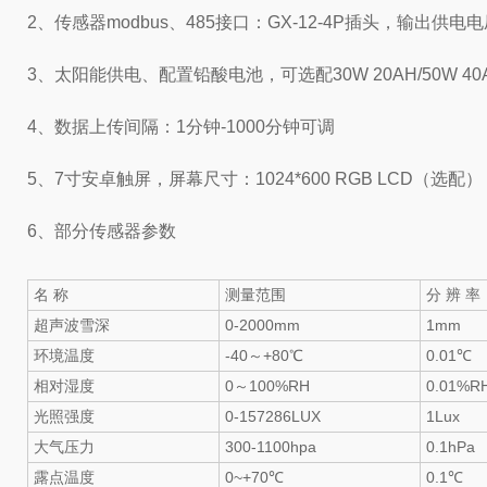
2、传感器modbus、485接口：GX-12-4P插头，输出供电电
3、太阳能供电、配置铅酸电池，可选配30W 20AH/50W 40
4、数据上传间隔：1分钟-1000分钟可调
5、7寸安卓触屏，屏幕尺寸：1024*600 RGB LCD（选配）
6、部分传感器参数
名 称
测量范围
分 辨 率
超声波雪深
0-2000mm
1mm
环境温度
-40～+80℃
0.01℃
相对湿度
0～100%RH
0.01%R
光照强度
0-157286LUX
1Lux
大气压力
300-1100hpa
0.1hPa
露点温度
0~+70℃
0.1℃