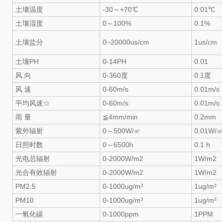
土壤温度
-30～+70℃
0.01℃
土壤湿度
0～100%
0.1%
土壤盐分
0~20000us/cm
1us/cm
土壤PH
0-14PH
0.01
风 向
0-360度
0.1度
风 速
0-60m/s
0.01m/s
平均风速☆
0-60m/s
0.01m/s
雨 量
≦4mm/min
0.2mm
紫外辐射
0～500W/㎡
0.01W/
日照时数
0～6500h
0.1 h
光电总辐射
0-2000W/m2
1W/m2
光合有效辐射
0-2000W/m2
1W/m2
PM2.5
0-1000ug/m³
1ug/m³
PM10
0-1000ug/m³
1ug/m³
一氧化碳
0-1000ppm
1PPM