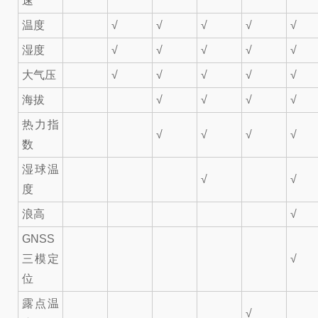
速
温度
√
√
√
√
√
湿度
√
√
√
√
√
大气压
√
√
√
√
√
海拔
√
√
√
√
热力指
√
√
√
√
数
湿球温
√
√
度
浪高
√
GNSS
三模定
√
位
露点温
√