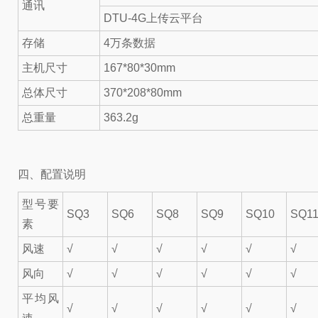
通讯
DTU-4G上传云平台
存储
4万条数据
主机尺寸
167*80*30mm
总体尺寸
370*208*80mm
总重量
363.2g
四、配置说明
型号要
SQ3
SQ6
SQ8
SQ9
SQ10
SQ1
素
风速
√
√
√
√
√
√
风向
√
√
√
√
√
√
平均风
√
√
√
√
√
√