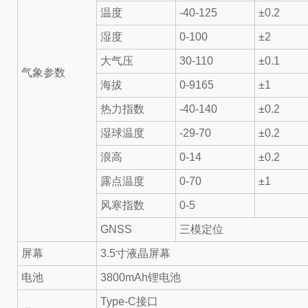
温度
-40-125
±0.2
湿度
0-100
±2
大气压
30-110
±0.1
气象参数
海拔
0-9165
±1
热力指数
-40-140
±0.2
湿球温度
-29-70
±0.2
浪高
0-14
±0.2
露点温度
0-70
±1
风寒指数
0-5
GNSS
三模定位
屏幕
3.5寸液晶屏幕
电池
3800mAh锂电池
Type-C接口