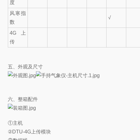
度
风寒指
√
数
4G上
传
五、外观及尺寸
六、整箱配件
①主机
②DTU-4G上传模块